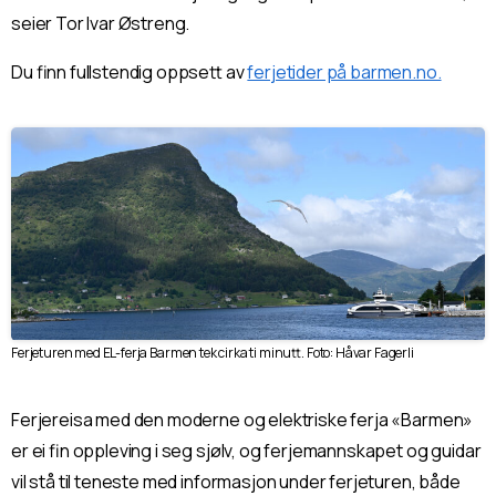
seier Tor Ivar Østreng.
Du finn fullstendig oppsett av
ferjetider på barmen.no.
Ferjeturen med EL-ferja Barmen tek cirka ti minutt. Foto: Håvar Fagerli
Ferjereisa med den moderne og elektriske ferja «Barmen»
er ei fin oppleving i seg sjølv, og ferjemannskapet og guidar
vil stå til teneste med informasjon under ferjeturen, både