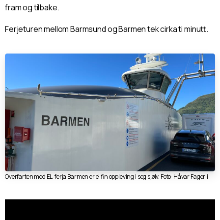
fram og tilbake.
Ferjeturen mellom Barmsund og Barmen tek cirka ti minutt.
Overfarten med EL-ferja Barmen er ei fin oppleving i seg sjølv. Foto: Håvar Fagerli