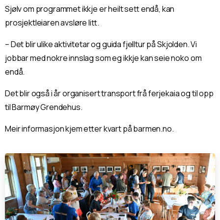
Sjølv om programmet ikkje er heilt sett endå, kan
prosjektleiaren avsløre litt.
– Det blir ulike aktivitetar og guida fjelltur på Skjolden. Vi
jobbar med nokre innslag som eg ikkje kan seie noko om
endå.
Det blir også i år organisert transport frå ferjekaia og til opp
til Barmøy Grendehus.
Meir informasjon kjem etter kvart på barmen.no.