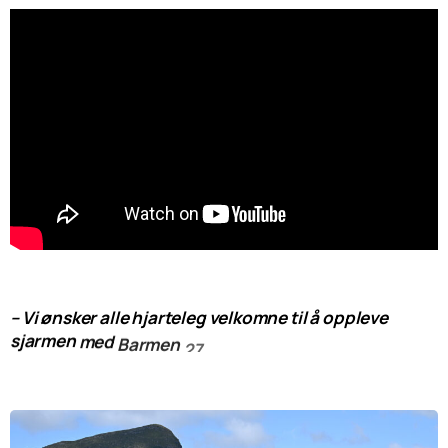
–
Vi
ønsker
alle
hjarteleg
velkomne
til
å
oppleve
sjarmen
med
Barmen
27.
juli,
seier
prosjektleiar
Tor
Ivar
Østreng.