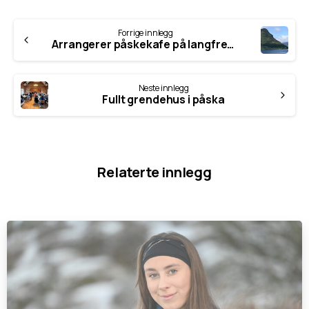
Fortsett
Forrige innlegg
å
Arrangerer påskekafe på langfredag
lese
Neste innlegg
Fullt grendehus i påska
Relaterte innlegg
-