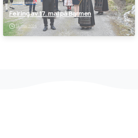
Arrangement
Feiring av 17. mai på Barmen
14. mai 2026
Øya Barmen ligg i flott vestlandsnatur på 62. breiddegrad i