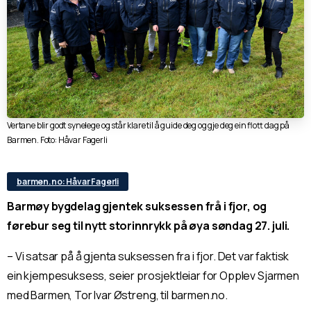
Vertane blir godt synelege og står klare til å guide deg og gje deg ein flott dag på
Barmen. Foto: Håvar Fagerli
barmen.no: Håvar Fagerli
Barmøy bygdelag gjentek suksessen frå i fjor, og
førebur seg til nytt storinnrykk på øya søndag 27. juli.
– Vi satsar på å gjenta suksessen fra i fjor. Det var faktisk
ein kjempesuksess, seier prosjektleiar for Opplev Sjarmen
med Barmen, Tor Ivar Østreng, til barmen.no.