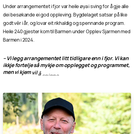
Under arrangementet i fjor var heile øya i sving for å gje alle
dei besøkande ei god oppleving. Bygdelaget satsar på like
godt vêr i år, og lovar eit rikhaldig og spennande program.
Heile 240 gjester kom til Barmen under Opplev Sjarmen med
Barmen i 2024.
–
Vi
legg
arrangementet
litt
tidligare
enn
i
fjor.
Vi
kan
ikkje
fortelje
så
mykje
om
opplegget
og
programmet,
men
vi
kjem
vil
å
spinne
det
rundt
ein
lest
som
liknar
på
fjoråret,
seier
Tor
Ivar.