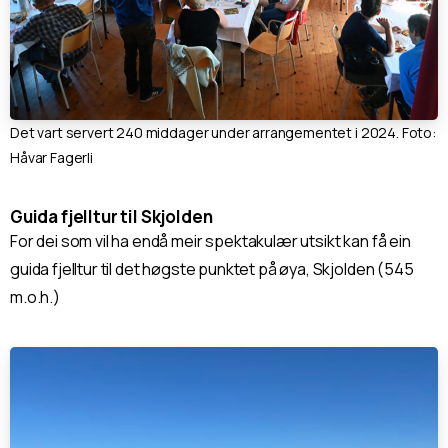
Det vart servert 240 middager under arrangementet i 2024. Foto:
Håvar Fagerli
Guida fjelltur til Skjolden
For dei som vil ha endå meir spektakulær utsikt kan få ein
guida fjelltur til det høgste punktet på øya, Skjolden (545
m.o.h.)