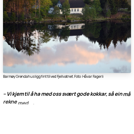
Barmøy Grendahus ligg fint til ved Fjellvatnet. Foto: Håvar Fagerli
–
Vi
kjem
til
å
ha
med
oss
svært
gode
kokkar,
så
ein
må
rekne
med
at
det
blir
veldig
god
mat
å
få,
akkurat
som
i
fjor,
da