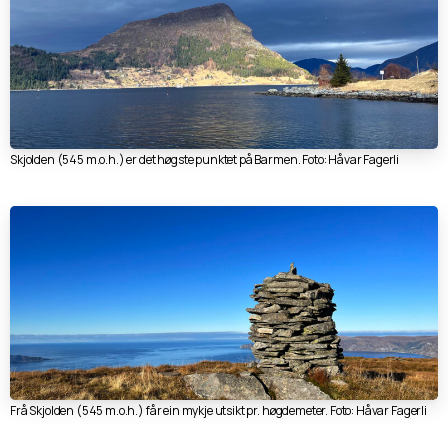
Skjolden (545 m.o.h.) er det høgste punktet på Barmen. Foto: Håvar Fagerli
Frå Skjolden (545 m.o.h.) får ein mykje utsikt pr. høgdemeter. Foto: Håvar Fagerli