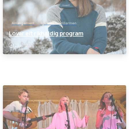
Arrangement
Sjarmen med Barmen
Lovar eit rikhaldig program
29. juli 2026
-