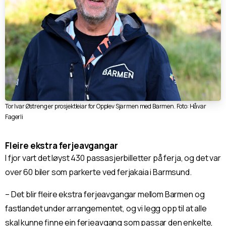
Tor Ivar Østreng er prosjektleiar for Opplev Sjarmen med Barmen. Foto: Håvar
Fagerli
Fleire ekstra ferjeavgangar
I fjor vart det løyst 430 passasjerbilletter på ferja, og det var
over 60 biler som parkerte ved ferjakaia i Barmsund.
– Det blir fleire ekstra ferjeavgangar mellom Barmen og
fastlandet under arrangementet, og vi legg opp til at alle
skal kunne finne ein ferjeavgang som passar den enkelte,