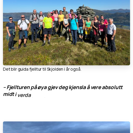
Det blir guida fjelltur til Skjolden i år også.
–
Fjellturen
på
øya
gjev
deg
kjensla
å
vere
absolutt
midt
i
verda
,
med
hav,
himmel
og
fjell
på
alle
kantar,
skriv
Torkjell
Djupedal
i
Opptur