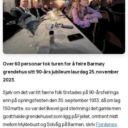
Over 60 personar tok turen for å feire Barmøy
grendehus sitt 90-års jubileum laurdag 25. november
2023.
Sjølv om det var litt færre folk til stades på 90-årsfeiringa
enn på opningsfesten den 30. september 1933, då om lag
150 møtte, so var det likevel god stemning i det gamle men
godt halde grendehuset som ligg på Fjellet, omtrent midt
mellom Myklebust og Solvåg på Barmen, skriv
Fjordenes