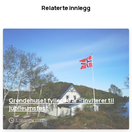
Relaterte innlegg
-
Grendehuset
Grendehuset fyller 90 år – inviterer til
jubileumsfest
3. november 2023