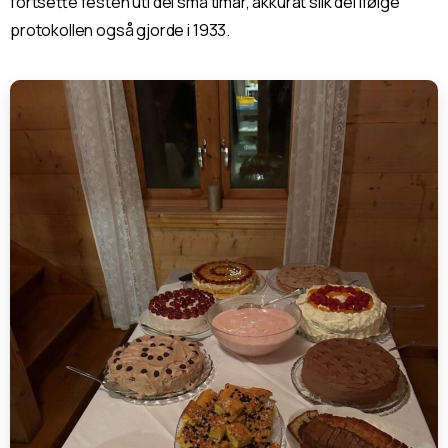
fortsette festen uti dei små timar, akkurat slik dei ifølge
protokollen også gjorde i 1933.