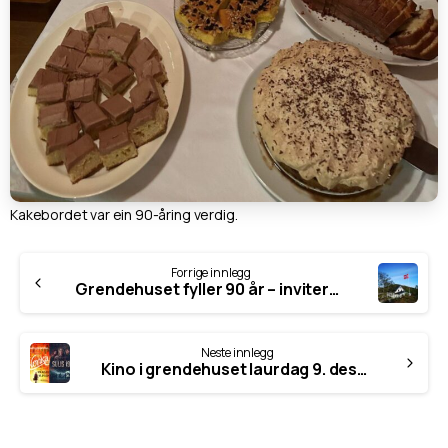
Kakebordet var ein 90-åring verdig.
Fortsett
Forrige innlegg
å
Grendehuset fyller 90 år – inviterer til jubileumsfest
lese
Neste innlegg
Kino i grendehuset laurdag 9. desember