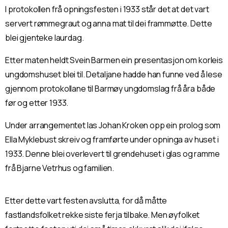
I protokollen frå opningsfesten i 1933 står det at det vart
servert rømmegraut og anna mat til dei frammøtte. Dette
blei gjenteke laurdag.
Etter maten heldt Svein Barmen ein presentasjon om korleis
ungdomshuset blei til. Detaljane hadde han funne ved å lese
gjennom protokollane til Barmøy ungdomslag frå åra både
før og etter 1933.
Under arrangementet las Johan Kroken opp ein prolog som
Ella Myklebust skreiv og framførte under opninga av huset i
1933. Denne blei overlevert til grendehuset i glas og ramme
frå Bjarne Vetrhus og familien.
Etter dette vart festen avslutta, for då måtte
fastlandsfolket rekke siste ferja tilbake. Men øyfolket